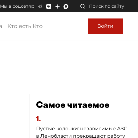
Мы в соцсетях:
Поиск по сайту
а
Кто есть Кто
Войти
Самое читаемое
1.
Пустые колонки: независимые АЗС
в Ленобласти прекращают работу