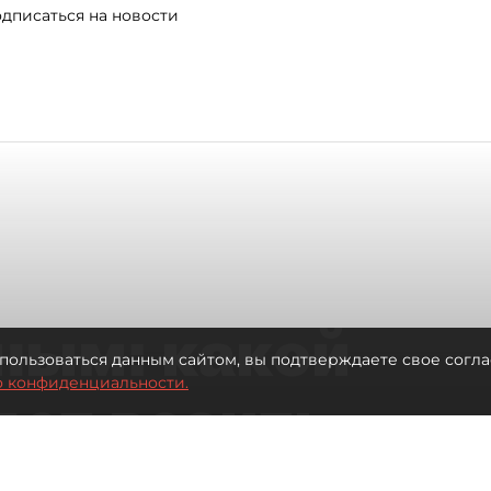
дписаться на новости
ным: какой
пользоваться данным сайтом, вы подтверждаете свое согла
о конфиденциальности.
дет возить
ых районов