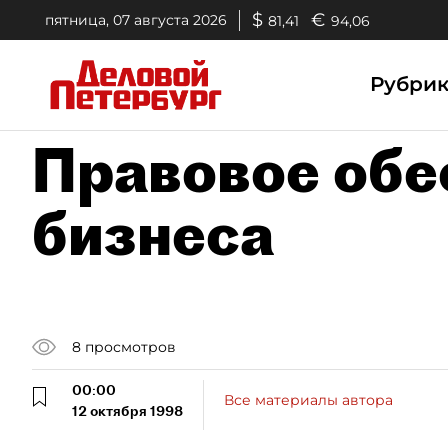
$
€
пятница, 07 августа 2026
81,41
94,06
Рубри
Правовое обе
бизнеса
8
просмотров
00:00
Все материалы автора
12 октября 1998