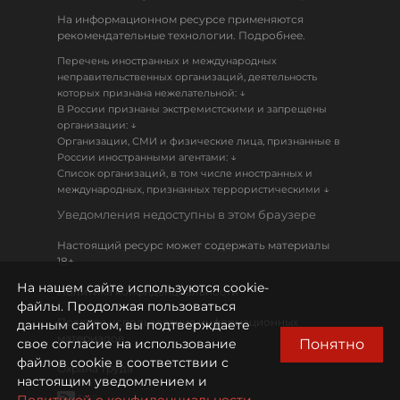
На информационном ресурсе применяются
рекомендательные технологии. Подробнее.
Перечень иностранных и международных
неправительственных организаций, деятельность
↓
которых признана нежелательной:
В России признаны экстремистскими и запрещены
↓
организации:
Организации, СМИ и физические лица, признанные в
↓
России иностранными агентами:
Список организаций, в том числе иностранных и
↓
международных, признанных террористическими
Уведомления недоступны в этом браузере
Настоящий ресурс может содержать материалы
18+
На нашем сайте используются cookie-
Политика конфиденциальности
файлы. Продолжая пользоваться
Правила использования информационных
данным сайтом, вы подтверждаете
материалов
Понятно
свое согласие на использование
файлов cookie в соответствии с
Охрана труда
настоящим уведомлением и
RSS