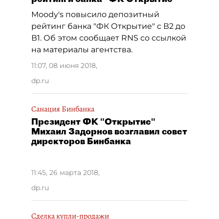
Moody's повысило депозитный
рейтинг банка "ФК Открытие" с В2 до
В1. Об этом сообщает RNS со ссылкой
на материалы агентства.
11:07, 08 июня 2018
,
dp.ru
Санация Бинбанка
Президент ФК "Открытие"
Михаил Задорнов возглавил совет
директоров Бинбанка
11:45, 26 марта 2018
,
dp.ru
Сделка купли-продажи