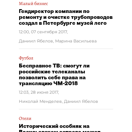
Малый бизнес
Гендиректор компании по
ремонту и очистке трубопроводов
создал в Петербурге музей лего
12:00, 07 сентября 2017
,
Даниил Ябелов, Марина Васильева
Футбол
Бесправное ТВ: смогут ли
российские телеканалы
позволить себе права на
трансляцию ЧМ-2018
12:03, 28 июня 2017
,
Николай Менделев, Даниил Ябелов
Отели
Исторический особняк на
Васильевском острове может