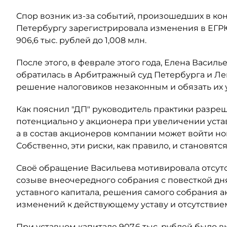
Спор возник из-за событий, произошедших в кон
Петербургу зарегистрировала изменения в ЕГР
906,6 тыс. рублей до 1,008 млн.
После этого, в феврале этого года, Елена Васил
обратилась в Арбитражный суд Петербурга и Ле
решение налоговиков незаконным и обязать их
Как пояснил "ДП" руководитель практики разре
потенциально у акционера при увеличении уста
а в состав акционеров компании может войти н
Собственно, эти риски, как правило, и становят
Своё обращение Васильева мотивировала отсут
созыве внеочередного собрания с повесткой дн
уставного капитала, решения самого собрания а
изменений к действующему уставу и отсутствием
При уставном капитале 907,6 тыс. рублей было