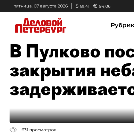
$
€
пятница, 07 августа 2026
81,41
94,06
Рубри
В Пулково по
закрытия неб
задерживаетс
631
просмотров