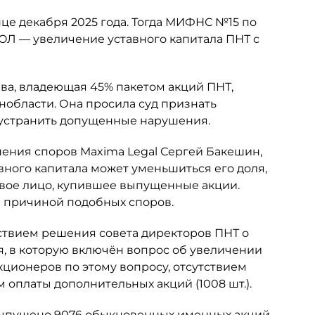
це декабря 2025 года. Тогда МИФНС №15 по
ЮЛ — увеличение уставного капитала ПНТ с
ьева, владеющая 45% пакетом акций ПНТ,
нобласти. Она просила суд признать
 устранить допущенные нарушения.
шения споров Maxima Legal Сергей Бакешин,
вного капитала может уменьшиться его доля,
овое лицо, купившее выпущенные акции.
ся причиной подобных споров.
ствием решения совета директоров ПНТ о
я, в которую включён вопрос об увеличении
кционеров по этому вопросу, отсутствием
 оплаты дополнительных акций (1008 шт.).
 выпущено 9076 обыкновенных именных акций