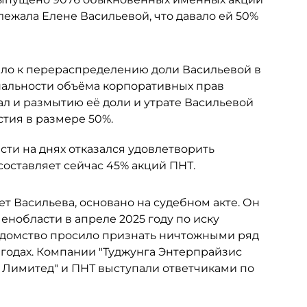
ежала Елене Васильевой, что давало ей 50%
ело к перераспределению доли Васильевой в
альности объёма корпоративных прав
ал и размытию её доли и утрате Васильевой
тия в размере 50%.
ти на днях отказался удовлетворить
составляет сейчас 45% акций ПНТ.
ет Васильева, основано на судебном акте. Он
нобласти в апреле 2025 году по иску
едомство просило признать ничтожными ряд
 годах. Компании "Туджунга Энтерпрайзис
с Лимитед" и ПНТ выступали ответчиками по