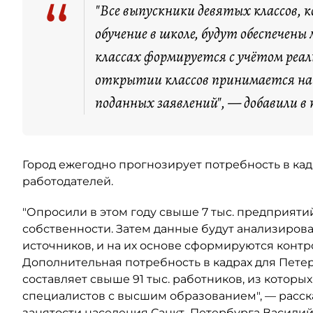
“
"Все выпускники девятых классов,
обучение в школе, будут обеспечен
классах формируется с учётом реал
открытии классов принимается на 
поданных заявлений", — добавили в
Город ежегодно прогнозирует потребность в ка
работодателей.
"Опросили в этом году свыше 7 тыс. предприят
собственности. Затем данные будут анализиров
источников, и на их основе сформируются конт
Дополнительная потребность в кадрах для Петер
составляет свыше 91 тыс. работников, из которы
специалистов с высшим образованием", — расска
занятости населения Санкт–Петербурга Василий