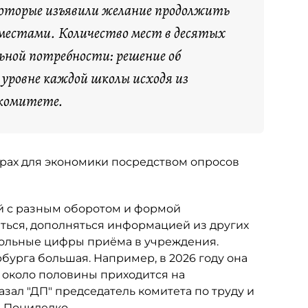
 которые изъявили желание продолжить
ы местами. Количество мест в десятых
ьной потребности: решение об
уровне каждой школы исходя из
 комитете.
драх для экономики посредством опросов
ий с разным оборотом и формой
аться, дополняться информацией из других
рольные цифры приёма в учреждения.
бурга большая. Например, в 2026 году она
х около половины приходится на
зал "ДП" председатель комитета по труду и
 Пониделко.