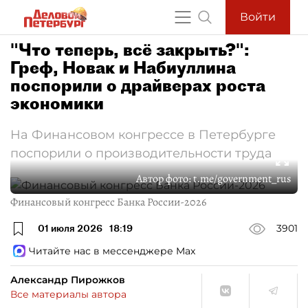
Войти
"Что теперь, всё закрыть?":
Греф, Новак и Набиуллина
поспорили о драйверах роста
экономики
На Финансовом конгрессе в Петербурге
поспорили о производительности труда
Автор фото:
t.me/government_rus
Финансовый конгресс Банка России-2026
01 июля 2026
18:19
3901
Читайте нас в мессенджере Max
Александр Пирожков
Все материалы автора