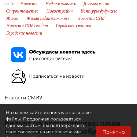
Новость
Недвижимость
Девелопмент
Тэги:
Строительство
Новостройки
Контуры будущего
Жилье
Жилая недвижимость
Новости СПб
Новости СПб сегодня
Городская хроника
Городские новости
Обсуждаем новости здесь
Присоединяйтесь!
Подписаться на новости
Новости СМИ2
На нашем сайте используются cookie-
файлы. Продолжая пользоваться
Бизнес на впечатлениях: люди
данным сайтом, вы подтверждаете
платят за событие, собранное
Понятно
свое согласие на использование