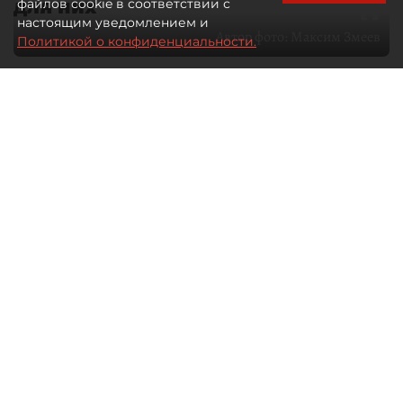
для них
файлов cookie в соответствии с
настоящим уведомлением и
Автор фото:
Максим Змеев
Политикой о конфиденциальности.
04 августа 2026
15:51
1009
Читайте нас в мессенджере Max
dp.ru
Все материалы автора
Летний календарь событий
обогатился во многих регионах.
Сегмент сегодня привлекателен как
для культурных институтов, так и для
бизнеса из "непрофильных" сфер.
Каким должен быть современный
фестиваль, чтобы оставаться
востребованным в условиях высокой
конкуренции, а также почему зритель