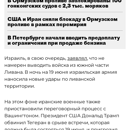
В Ормузском проливе заблокированы 100
гонконгских судов с 2,3 тыс. моряков
США и Иран сняли блокаду в Ормузском
проливе в рамках перемирия
В Петербурге начали вводить предоплату
и ограничения при продаже бензина
Израиль, в свою очередь,
заявлял
, что не
намерен выводить войска из южной части
Ливана. В ночь на 19 июня израильская армия
наносила новые удары по ливанской
территории.
На этом фоне иранские военные также
приостановили переговорный процесс с
Вашингтоном. Президент США Дональд Трамп
обвинил Тегеран в срыве встречи, которая
должна была состояться 19 июня, и пригрозил