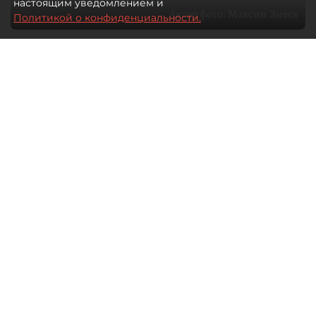
настоящим уведомлением и
Автор фото:
Максим Змеев
Политикой о конфиденциальности.
04 августа 2026
15:51
936
Читайте нас в мессенджере Max
dp.ru
Все материалы автора
Летний календарь событий
обогатился во многих регионах.
Сегмент сегодня привлекателен как
для культурных институтов, так и для
бизнеса из "непрофильных" сфер.
Каким должен быть современный
фестиваль, чтобы оставаться
востребованным в условиях высокой
конкуренции, а также почему зритель
стал требовательнее и как