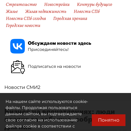
Строительство
Новостройки
Контуры будущего
Жилье
Жилая недвижимость
Новости СПб
Новости СПб сегодня
Городская хроника
Городские новости
Обсуждаем новости здесь
Присоединяйтесь!
Подписаться на новости
Новости СМИ2
На нашем сайте используются cookie-
файлы. Продолжая пользоваться
Бизнес на впечатлениях: люди
данным сайтом, вы подтверждаете
платят за событие, собранное
Понятно
свое согласие на использование
для них
файлов cookie в соответствии с