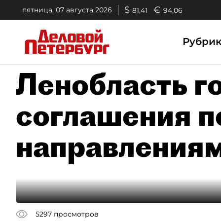
$
€
пятница, 07 августа 2026
81,41
94,06
Рубри
Ленобласть г
соглашения п
направления
5297
просмотров