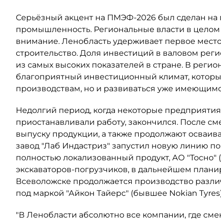
Серьёзный акцент на ПМЭФ-2026 был сделан на
промышленность. Региональные власти в цело
внимание. Ленобласть удерживает первое мест
строительство. Доля инвестиций в валовом реги
из самых высоких показателей в стране. В реги
благоприятный инвестиционный климат, которы
производствам, но и развиваться уже имеющимс
Недолгий период, когда некоторые предприяти
приостанавливали работу, закончился. После см
выпуску продукции, а также продолжают осваиват
завод "Лаб Индастриз" запустил новую линию п
полностью локализованный продукт, АО "Тосно" (
экскаваторов-погрузчиков, в дальнейшем планир
Всеволожске продолжается производство разли
под маркой "Айкон Тайерс" (бывшее Nokian Tyres)
"В Ленобласти абсолютно все компании, где см