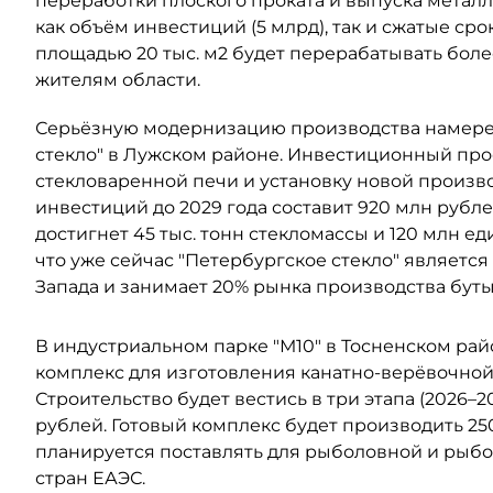
переработки плоского проката и выпуска метал
как объём инвестиций (5 млрд), так и сжатые ср
площадью 20 тыс. м2 будет перерабатывать более 
жителям области.
Серьёзную модернизацию производства намерен
стекло" в Лужском районе. Инвестиционный про
стекловаренной печи и установку новой произ
инвестиций до 2029 года составит 920 млн рубл
достигнет 45 тыс. тонн стекломассы и 120 млн ед
что уже сейчас "Петербургское стекло" являетс
Запада и занимает 20% рынка производства буты
В индустриальном парке "М10" в Тосненском ра
комплекс для изготовления канатно-верёвочной
Строительство будет вестись в три этапа (2026–2
рублей. Готовый комплекс будет производить 250
планируется поставлять для рыболовной и рыбов
стран ЕАЭС.