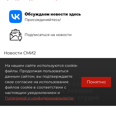
Обсуждаем новости здесь
Присоединяйтесь!
Подписаться на новости
Новости СМИ2
На нашем сайте используются cookie-
файлы. Продолжая пользоваться
данным сайтом, вы подтверждаете
Понятно
свое согласие на использование
Восток Петербурга стал
файлов cookie в соответствии с
одной из главных локаций
настоящим уведомлением и
города по продажам студий
Политикой о конфиденциальности.
09 августа 2026
00:05
293