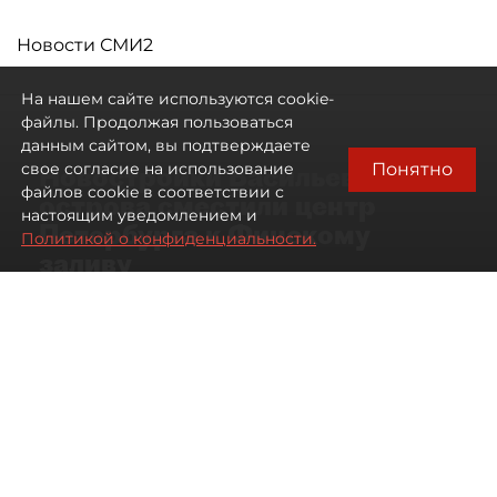
Новости СМИ2
На нашем сайте используются cookie-
файлы. Продолжая пользоваться
данным сайтом, вы подтверждаете
Понятно
свое согласие на использование
Новостройки Васильевского
файлов cookie в соответствии с
острова сместили центр
настоящим уведомлением и
Петербурга к Финскому
Политикой о конфиденциальности.
заливу
07 августа 2026
01:04
243
Читайте нас в мессенджере Max
Артемий Анин
Все материалы автора