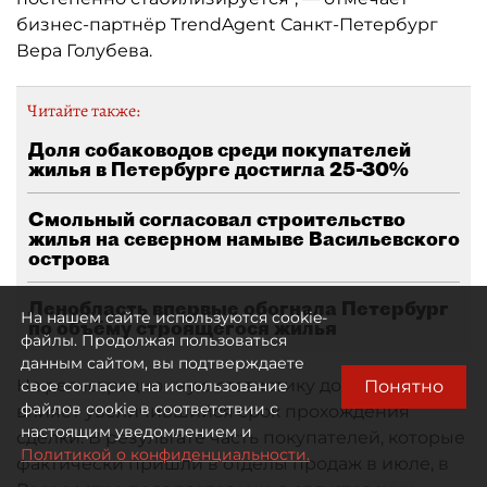
бизнес-партнёр TrendAgent Санкт-Петербург
Вера Голубева.
Читайте также:
Доля собаководов среди покупателей
жилья в Петербурге достигла 25-30%
Смольный согласовал строительство
жилья на северном намыве Васильевского
острова
Ленобласть впервые обогнала Петербург
На нашем сайте используются cookie-
по объёму строящегося жилья
файлы. Продолжая пользоваться
данным сайтом, вы подтверждаете
На регистрационную статистику дополнительно
Понятно
свое согласие на использование
файлов cookie в соответствии с
влияет увеличившийся срок прохождения
настоящим уведомлением и
сделки. В результате часть покупателей, которые
Политикой о конфиденциальности.
фактически пришли в отделы продаж в июле, в