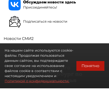
Обсуждаем новости здесь
Присоединяйтесь!
Подписаться на новости
Новости СМИ2
На нашем сайте используются cookie-
файлы. Продолжая пользоваться
данным сайтом, вы подтверждаете
Понятно
свое согласие на использование
Ленобласть намного
файлов cookie в соответствии с
опередила Петербург по
настоящим уведомлением и
темпам продаж жилья
Политикой о конфиденциальности.
07 августа 2026
17:57
116
Читайте нас в мессенджере Max