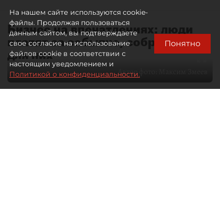
На нашем сайте используются cookie-
файлы. Продолжая пользоваться
Бизнес на впечатлениях: люди
данным сайтом, вы подтверждаете
платят за событие, собранное
Понятно
свое согласие на использование
для них
файлов cookie в соответствии с
настоящим уведомлением и
Автор фото:
Максим Змеев
Политикой о конфиденциальности.
04 августа 2026
15:51
4473
Читайте нас в мессенджере Max
dp.ru
Все материалы автора
Летний календарь событий
обогатился во многих регионах.
Сегмент сегодня привлекателен как
для культурных институтов, так и для
бизнеса из "непрофильных" сфер.