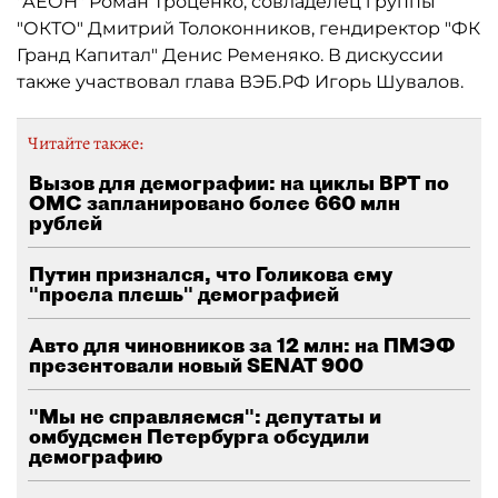
"АЕОН" Роман Троценко, совладелец группы
"ОКТО" Дмитрий Толоконников, гендиректор "ФК
Гранд Капитал" Денис Ременяко. В дискуссии
также участвовал глава ВЭБ.РФ Игорь Шувалов.
Читайте также:
Вызов для демографии: на циклы ВРТ по
ОМС запланировано более 660 млн
рублей
Путин признался, что Голикова ему
"проела плешь" демографией
Авто для чиновников за 12 млн: на ПМЭФ
презентовали новый SENAT 900
"Мы не справляемся": депутаты и
омбудсмен Петербурга обсудили
демографию