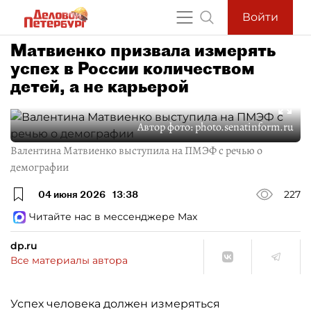
Войти
Матвиенко призвала измерять
успех в России количеством
детей, а не карьерой
Автор фото:
photo.senatinform.ru
Валентина Матвиенко выступила на ПМЭФ с речью о
демографии
04 июня 2026
13:38
227
Читайте нас в мессенджере Max
dp.ru
Все материалы автора
Успех человека должен измеряться