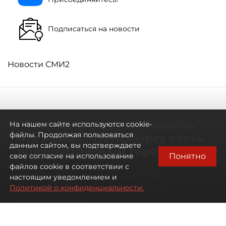
Подписаться на новости
Новости СМИ2
"Безальтернативная модель":
На нашем сайте используются cookie-
что мешает Петербургу стать
файлы. Продолжая пользоваться
данным сайтом, вы подтверждаете
полицентричным городом
Понятно
свое согласие на использование
файлов cookie в соответствии с
Районы массовой застройки в
настоящим уведомлением и
Петербурге стали развиваться
Политикой о конфиденциальности.
неравномерно