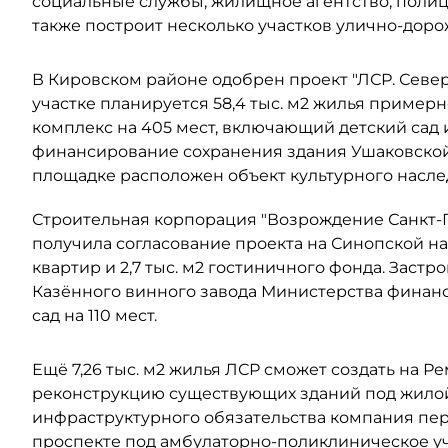
социальные службы, жилищное агентство, поли
также построит несколько участков улично-дор
В Кировском районе одобрен проект "ЛСР. Северо
участке планируется 58,4 тыс. м2 жилья примерно
комплекс на 405 мест, включающий детский сад 
финансирование сохранения здания Ушаковской 
площадке расположен объект культурного наслед
Строительная корпорация "Возрождение Санкт-Пе
получила согласование проекта на Синопской наб
квартир и 2,7 тыс. м2 гостиничного фонда. Заст
Казённого винного завода Министерства финанс
сад на 110 мест.
Ещё 7,26 тыс. м2 жилья ЛСР сможет создать на Р
реконструкцию существующих зданий под жилой 
инфраструктурного обязательства компания пере
проспекте под амбулаторно-поликлиническое у