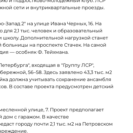
цию и подростково-молодёжный клуб. ЛСР
ожной сети и внутриквартальные проезды.
-Запад 2" на улице Ивана Черных, 16. На
 для 2,1 тыс. человек и образовательный
и школу. Дополнительной нагрузкой станет
больницы на проспекте Стачек. На самой
ия — особняк Ф. Тейхмана.
тербурга", входящая в "Группу ЛСР",
ережной, 56–58. Здесь заявлено 43,3 тыс. м2
ройка должна учитывать сохранение ансамбля
ов. В составе проекта предусмотрен детский
емесленной улице, 7. Проект предполагает
дом с гаражом. В качестве
даст городу почти 2,1 тыс. м2 на Петровском
чреждение.