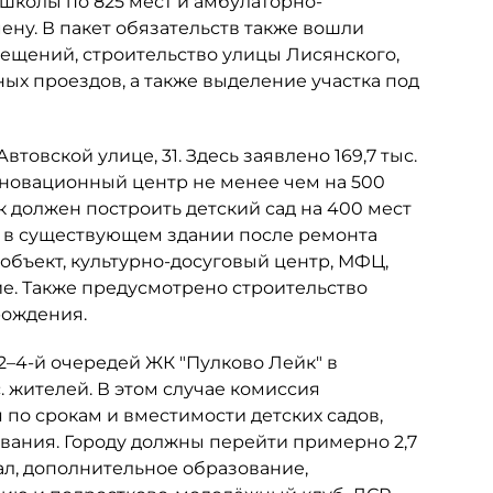
 школы по 825 мест и амбулаторно-
ну. В пакет обязательств также вошли
мещений, строительство улицы Лисянского,
х проездов, а также выделение участка под
товской улице, 31. Здесь заявлено 169,7 тыс.
инновационный центр не менее чем на 500
к должен построить детский сад на 400 мест
ь в существующем здании после ремонта
объект, культурно-досуговый центр, МФЦ,
е. Также предусмотрено строительство
рождения.
 2–4-й очередей ЖК "Пулково Лейк" в
. жителей. В этом случае комиссия
по срокам и вместимости детских садов,
ания. Городу должны перейти примерно 2,7
ал, дополнительное образование,