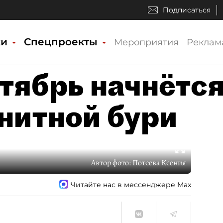
Подписаться
ки
Спецпроекты
Мероприятия
Реклам
тябрь начнётс
гнитной бури
Автор фото:
Потеева Ксения
Читайте нас в мессенджере Max