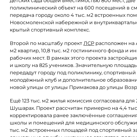
детских сада общей вместимостью 800 мест, две
поликлинический объект на 600 посещений в сме
передача городу около 4 тыс. м2 встроенных по
Новосмоленской набережной и внутриквартальны
крытый спортивный комплекс.
Второй по масштабу проект
ЛСР
расположен на Ав
м2 квартир, 10,8 тыс. м2 гостиничного фонда и 
рабочих мест. В рамках этого проекта застройщи
и школу на 825 учеников. Значительную площад
передадут городу под поликлинику, спортивный 
молодёжный клуб и дополнительное образовани
новой улицы от улицы Примакова до улицы Воз
Ещё 123 тыс. м2 жилья комиссия согласовала для
Шушарах. Проект рассчитан примерно на 4,4 тыс
корректировала ранее заключённые соглашения 
школы и помещений для медицинского обслужив
тыс. м2 встроенных площадей под спортивный з