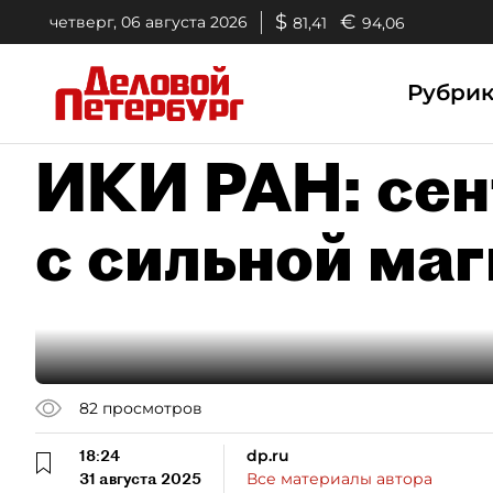
$
€
четверг, 06 августа 2026
81,41
94,06
Рубри
ИКИ РАН: сен
с сильной ма
82
просмотров
18:24
dp.ru
31 августа 2025
Все материалы автора