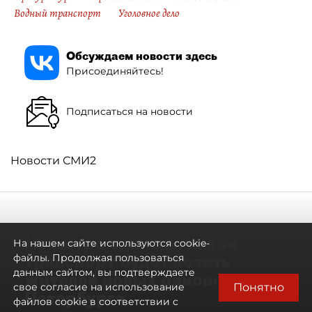
Водный транспорт
Уголовное дело
Обсуждаем новости здесь
Присоединяйтесь!
Подписаться на новости
Новости СМИ2
Не метро единым: какой
На нашем сайте используются cookie-
транспорт будет возить
файлы. Продолжая пользоваться
данным сайтом, вы подтверждаете
жителей новых районов
Понятно
свое согласие на использование
Петербурга
файлов cookie в соответствии с