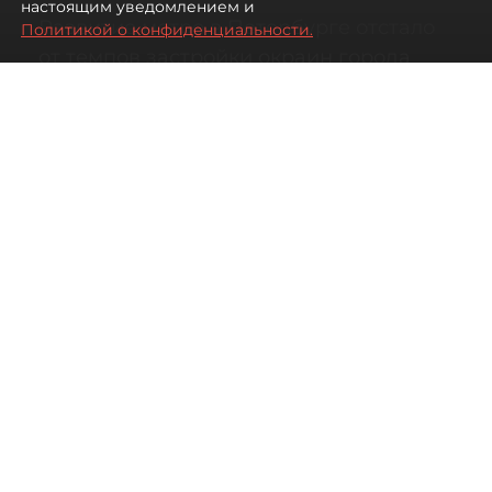
настоящим уведомлением и
Развитие метро в Петербурге отстало
Политикой о конфиденциальности.
от темпов застройки окраин города
07 августа 2026
00:44
1696
Читайте нас в мессенджере Max
Дарья Кильцова
Все материалы автора
Автор фото:
KIRILL SFOTOZ/Shutterstock/FOTODOM
На какой транспорт уповать жителям
новых быстрорастущих районов
Петербурга.
Несмотря на то что с метростроением в городе