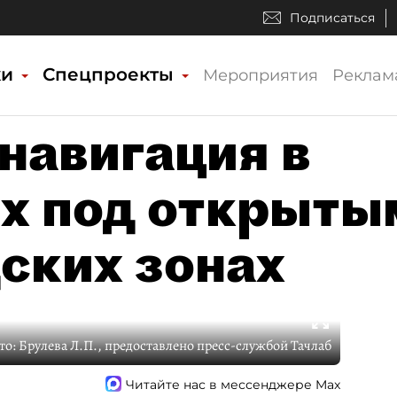
Подписаться
ки
Спецпроекты
Мероприятия
Реклам
навигация в
ях под открыты
дских зонах
то:
Брулева Л.П., предоставлено пресс-службой Тачлаб
Читайте нас в мессенджере Max