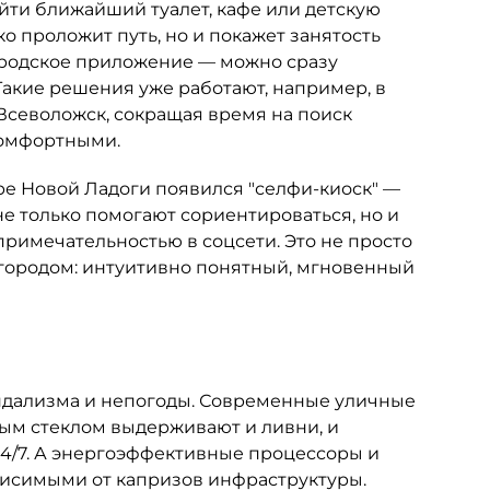
йти ближайший туалет, кафе или детскую
о проложит путь, но и покажет занятость
ородское приложение — можно сразу
Такие решения уже работают, например, в
Всеволожск, сокращая время на поиск
комфортными.
ре Новой Ладоги появился "селфи-киоск" —
не только помогают сориентироваться, но и
римечательностью в соцсети. Это не просто
 городом: интуитивно понятный, мгновенный
ндализма и непогоды. Современные уличные
ым стеклом выдерживают и ливни, и
24/7. А энергоэффективные процессоры и
висимыми от капризов инфраструктуры.