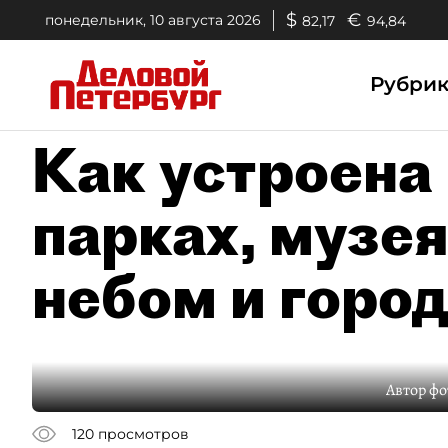
$
€
понедельник, 10 августа 2026
82,17
94,84
Рубри
Как устроена 
парках, музе
небом и горо
Автор фо
120
просмотров