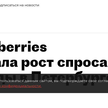
дписаться на новости
berries
ла рост спроса
ды в Петербург
пользоваться данным сайтом, вы подтверждаете свое согла
о конфиденциальности.
Автор фото:
Stokkete / Shutterstock / FOTODOM