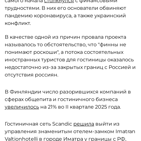
самого начала
столкнулся
с финансовыми
трудностями. В них его основатели обвиняют
пандемию коронавируса, а также украинский
конфликт.
В качестве одной из причин провала проекта
называлось то обстоятельство, что "финны не
понимают роскоши", а потока состоятельных
иностранных туристов для гостиницы оказалось
недостаточно из-за закрытых границ с Россией и
отсутствия россиян.
В Финляндии число разорившихся компаний в
сферах общепита и гостиничного бизнеса
увеличилось
на 21% во II квартале 2025 года.
Гостиничная сеть Scandic
решила
выйти из
управления знаменитым отелем-замком Imatran
Valtionhotelli в городе Иматра у границы с РФ,