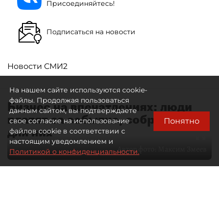
Присоединяйтесь!
Подписаться на новости
Новости СМИ2
На нашем сайте используются cookie-
файлы. Продолжая пользоваться
Бизнес на впечатлениях: люди
данным сайтом, вы подтверждаете
платят за событие, собранное
Понятно
свое согласие на использование
для них
файлов cookie в соответствии с
настоящим уведомлением и
Автор фото:
Максим Змеев
Политикой о конфиденциальности.
04 августа 2026
15:51
4733
Читайте нас в мессенджере Max
dp.ru