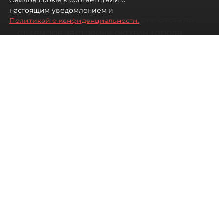
файлов cookie в соответствии с
настоящим уведомлением и
Развитие метро в Петербурге отстало
Политикой о конфиденциальности.
от темпов застройки окраин города
07 августа 2026
00:44
2193
Читайте нас в мессенджере Max
Дарья Кильцова
Все материалы автора
Автор фото:
KIRILL SFOTOZ/Shutterstock/FOTODOM
На какой транспорт уповать жителям
новых быстрорастущих районов
Петербурга.
Несмотря на то что с метростроением в городе