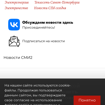
Электроэнергия
Теплосеть Санкт-Петербурга
Электричество
Новости СПб сегодня
Обсуждаем новости здесь
Присоединяйтесь!
Подписаться на новости
Новости СМИ2
Не метро единым: какой
На нашем сайте используются cookie-
транспорт будет возить
файлы. Продолжая пользоваться
данным сайтом, вы подтверждаете
жителей новых районов
Понятно
свое согласие на использование
Петербурга