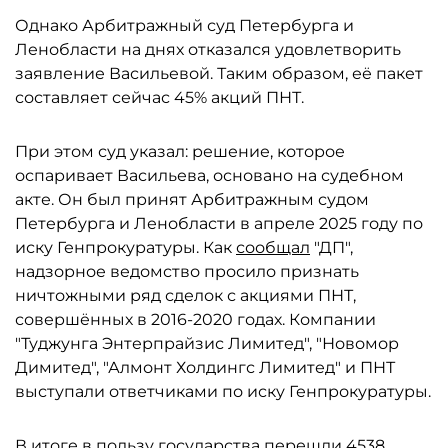
Однако Арбитражный суд Петербурга и
Ленобласти на днях отказался удовлетворить
заявление Васильевой. Таким образом, её пакет
составляет сейчас 45% акций ПНТ.
При этом суд указал: решение, которое
оспаривает Васильева, основано на судебном
акте. Он был принят Арбитражным судом
Петербурга и Ленобласти в апреле 2025 году по
иску Генпрокуратуры. Как
сообщал
"ДП",
надзорное ведомство просило признать
ничтожными ряд сделок с акциями ПНТ,
совершённых в 2016-2020 годах. Компании
"Туджунга Энтерпрайзис Лимитед", "Новомор
Димитед", "Алмонт Холдингс Лимитед" и ПНТ
выступали ответчиками по иску Генпрокуратуры.
В итоге в пользу государства
перешли
4538