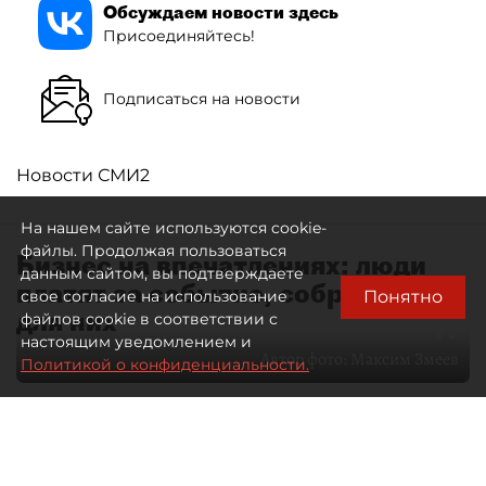
Обсуждаем новости здесь
Присоединяйтесь!
Подписаться на новости
Новости СМИ2
На нашем сайте используются cookie-
файлы. Продолжая пользоваться
Бизнес на впечатлениях: люди
данным сайтом, вы подтверждаете
платят за событие, собранное
Понятно
свое согласие на использование
для них
файлов cookie в соответствии с
настоящим уведомлением и
Автор фото:
Максим Змеев
Политикой о конфиденциальности.
04 августа 2026
15:51
2457
Читайте нас в мессенджере Max