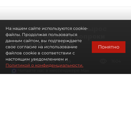
В Петербурге резко вырос
На нашем сайте используются cookie-
спрос на ипотеку вопреки
файлы. Продолжая пользоваться
данным сайтом, вы подтверждаете
высоким ставкам
Понятно
свое согласие на использование
файлов cookie в соответствии с
настоящим уведомлением и
09 августа 2026
00:05
1604
Политикой о конфиденциальности.
Читайте нас в мессенджере Max
Евгений Петров
Все материалы автора
Автор фото:
Сергей Ермохин / "ДП"
Банки заметили рост спроса на
ипотеку в Петербурге. Несмотря на