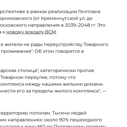
перспективе в рамках реализации Генплана
рняховского (от Кременчугской ул. до
Московского направления в 2039–2048 гг. Это
а к
новому вокзалу ВСМ
.
ые жители не рады переустройству Товарного
я проживания". Об этом говорится в
арская столица", категорически против
 Товарном переулке, потому что
 комплекса между нашими жилыми домами.
нести его за пределы жилого комплекса", —
 территорию пополам. Тысячи людей
их направлениях: около 90% пешеходного
нчугской к дому №2 по Полтавскому проезду,