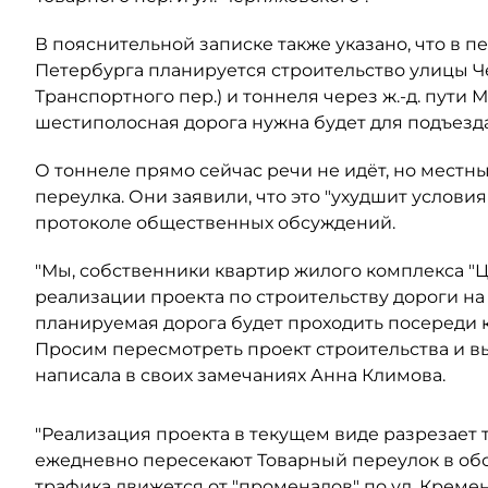
В пояснительной записке также указано, что в 
Петербурга планируется строительство улицы Че
Транспортного пер.) и тоннеля через ж.-д. пути 
шестиполосная дорога нужна будет для подъезд
О тоннеле прямо сейчас речи не идёт, но местн
переулка. Они заявили, что это "ухудшит услови
протоколе общественных обсуждений.
"Мы, собственники квартир жилого комплекса "Ц
реализации проекта по строительству дороги на
планируемая дорога будет проходить посереди
Просим пересмотреть проект строительства и вы
написала в своих замечаниях Анна Климова.
"Реализация проекта в текущем виде разрезает
ежедневно пересекают Товарный переулок в обо
трафика движется от "променадов" по ул. Креме