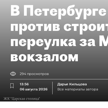
В Петербурге
против строи
переулка за
вокзалом
294
просмотров
13:56
Дарья Кильцова
06 августа 2026
Все материалы автора
ЖК "Царская столица"