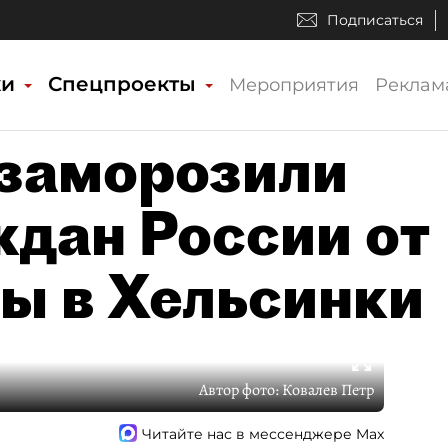
Подписаться
ки
Спецпроекты
Мероприятия
Реклам
 заморозили
ждан России от
ы в Хельсинки
Автор фото:
Ковалев Петр
Читайте нас в мессенджере Max