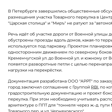
В Петербурге завершились общественные обсу
размещения участка Товарного переулка в Цен
"Царская столица" и "Миръ" не ратуют за "автом
Речь идёт об участке дороги от Военной улицы д
обустроены проезды вдоль домов, какая-то терр
используется под парковку. Проектом планиров
односторонним движением по северному боково
Кременчугской ул. до Военной ул. и южному от 
появятся разворотные петли с целью перенапра
нагрузки на перекрёстки.
Документация разработана ООО "АРРТ" по заказу
город заключил соглашение с Группой
RBI
, по 
градостроительную документацию и проект боко
переулка. При этом необходимо учитывать расп
архитектуре о ППТ для "тоннеля через ж.-д. пут
Товарного пер. и ул. Черняховского".