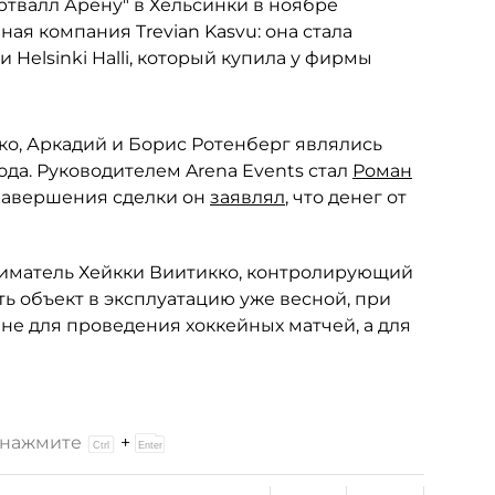
валл Арену" в Хельсинки в ноябре
я компания Trevian Kasvu: она стала
Helsinki Halli, который купила у фирмы
о, Аркадий и Борис Ротенберг являлись
ода. Руководителем Arena Events стал
Роман
 завершения сделки он
заявлял
, что денег от
иматель Хейкки Виитикко, контролирующий
ть объект в эксплуатацию уже весной, при
не для проведения хоккейных матчей, а для
и нажмите
+