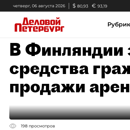
$
€
четверг, 06 августа 2026
80,93
93,19
Рубри
В Финляндии
средства гра
продажи арен
198
просмотров