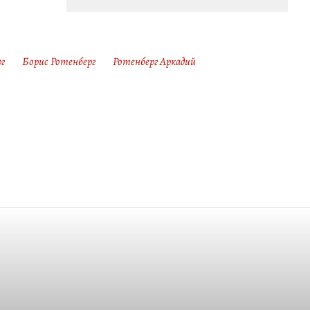
г
Борис Ротенберг
Ротенберг Аркадий