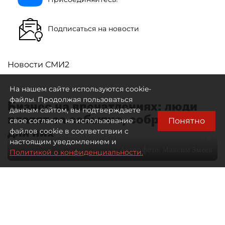
Подписаться на новости
Новости СМИ2
На нашем сайте используются cookie-
файлы. Продолжая пользоваться
Бизнес на впечатлениях: люди
данным сайтом, вы подтверждаете
платят за событие, собранное
Понятно
свое согласие на использование
для них
файлов cookie в соответствии с
настоящим уведомлением и
Автор фото:
Максим Змеев
Политикой о конфиденциальности.
04 августа 2026
15:51
3069
Читайте нас в мессенджере Max
dp.ru
Все материалы автора