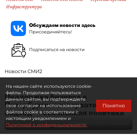
Инфраструктура
Обсуждаем новости здесь
Присоединяйтесь!
Подписаться на новости
Новости СМИ2
На нашем сайте используются cookie-
файлы. Продолжая пользоваться
Поддержка бизнеса в
данным сайтом, вы подтверждаете
Петербурге: консервативный
Понятно
свое согласие на использование
подход — осознанная политика
файлов cookie в соответствии с
настоящим уведомлением и
Автор фото:
Сергей Ермохин
Политикой о конфиденциальности.