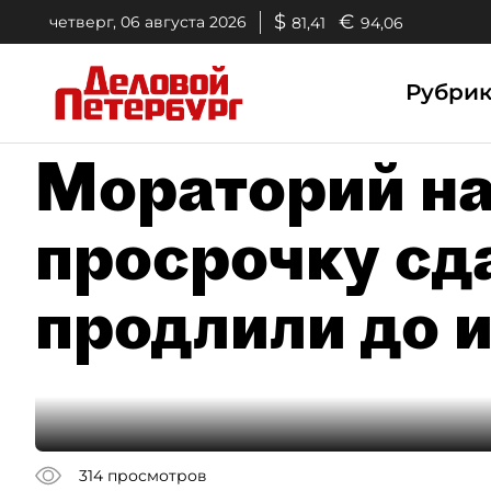
$
€
четверг, 06 августа 2026
81,41
94,06
Рубри
Мораторий н
просрочку сд
продлили до 
314
просмотров