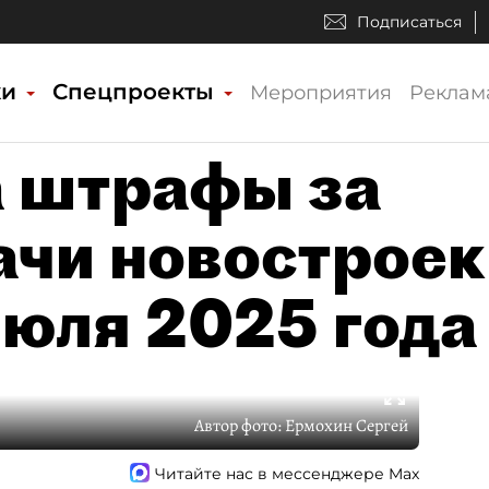
Подписаться
ки
Спецпроекты
Мероприятия
Реклам
а штрафы за
ачи новостроек
июля 2025 года
Автор фото:
Ермохин Сергей
Читайте нас в мессенджере Max