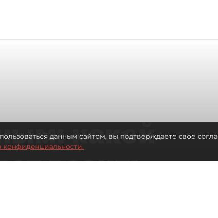
ным: какой
пользоваться данным сайтом, вы подтверждаете свое согла
о конфиденциальности.
дет возить
ых районов