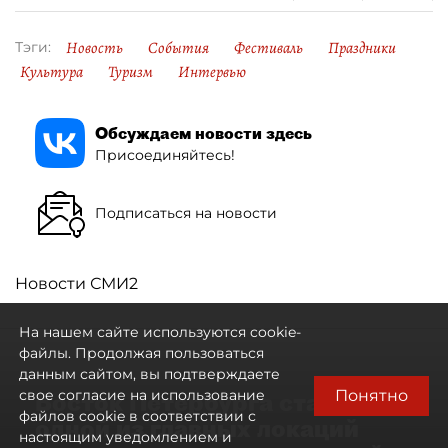
Новость
События
Фестиваль
Праздники
Тэги:
Культура
Туризм
Интервью
Обсуждаем новости здесь
Присоединяйтесь!
Подписаться на новости
Новости СМИ2
На нашем сайте используются cookie-
файлы. Продолжая пользоваться
данным сайтом, вы подтверждаете
Понятно
свое согласие на использование
Восток Петербурга стал
файлов cookie в соответствии с
одной из главных локаций
настоящим уведомлением и