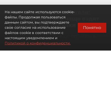
Самостоятельными стали:
На нашем сайте используются cookie-
петербуржцы всё чаще ездят
файлы. Продолжая пользоваться
данным сайтом, вы подтверждаете
в Турцию без покупки туров
Понятно
свое согласие на использование
файлов cookie в соответствии с
Петербуржцы стали чаще отдыхать в
настоящим уведомлением и
Турции без покупки туров
Политикой о конфиденциальности.
08 августа 2026
00:05
2521
Читайте нас в мессенджере Max
Дарья Дмитриева
Все материалы автора
Автор фото:
Михаил Тихонов / "ДП"
Петербуржцы стали чаще