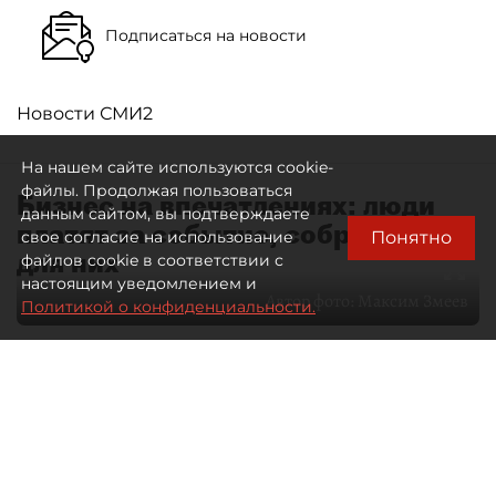
Подписаться на новости
Новости СМИ2
На нашем сайте используются cookie-
файлы. Продолжая пользоваться
Бизнес на впечатлениях: люди
данным сайтом, вы подтверждаете
платят за событие, собранное
Понятно
свое согласие на использование
для них
файлов cookie в соответствии с
настоящим уведомлением и
Автор фото:
Максим Змеев
Политикой о конфиденциальности.
04 августа 2026
15:51
2865
Читайте нас в мессенджере Max
dp.ru
Все материалы автора