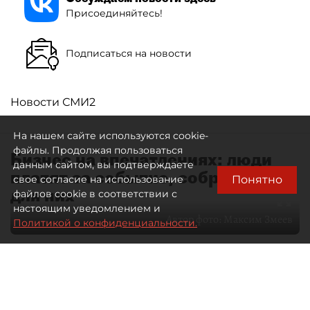
Присоединяйтесь!
Подписаться на новости
Новости СМИ2
На нашем сайте используются cookie-
файлы. Продолжая пользоваться
Бизнес на впечатлениях: люди
данным сайтом, вы подтверждаете
платят за событие, собранное
Понятно
свое согласие на использование
для них
файлов cookie в соответствии с
настоящим уведомлением и
Автор фото:
Максим Змеев
Политикой о конфиденциальности.
04 августа 2026
15:51
3560
Читайте нас в мессенджере Max
dp.ru