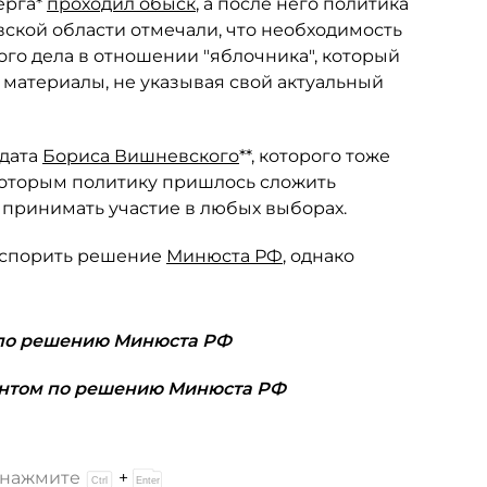
ерга*
проходил обыск
, а после него политика
вской области отмечали, что необходимость
ого дела в отношении "яблочника", который
 материалы, не указывая свой актуальный
ндата
Бориса Вишневского
**, которого тоже
которым политику пришлось сложить
принимать участие в любых выборах.
 оспорить решение
Минюста РФ
, однако
 по решению Минюста РФ
ентом по решению Минюста РФ
и нажмите
+