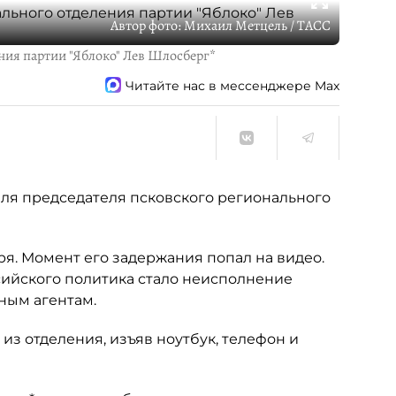
Автор фото:
Михаил Метцель / ТАСС
ния партии "Яблоко" Лев Шлосберг*
Читайте нас в мессенджере Max
еля председателя псковского регионального
бря. Момент его задержания попал на видео.
сийского политика стало неисполнение
ным агентам.
из отделения, изъяв ноутбук, телефон и