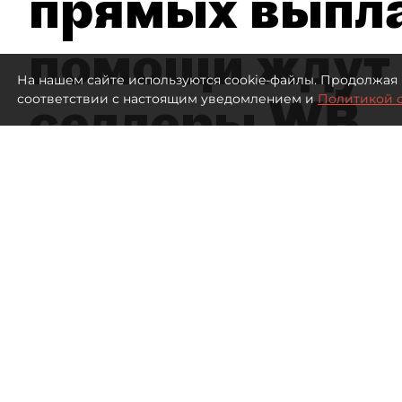
прямых выпла
помощи ждут
На нашем сайте используются cookie-файлы. Продолжая 
селлеры WB
соответствии с настоящим уведомлением и
Политикой 
Эксперты заявили об ущербе на 300
Склад Wildberries
669
просмотров
18:43
Дарья Зайцева, Дарья Дмитр
05 августа 2026
Все материалы автора