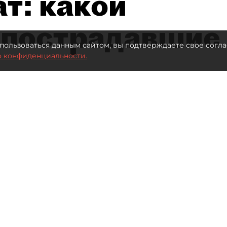
т: какой
 пострадавшие
пользоваться данным сайтом, вы подтверждаете свое согла
о конфиденциальности.
 млрд рублей для селлеров WB
Автор фото:
ТАСС
Читайте нас в мессенджере Max
иева