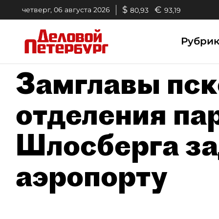
$
€
четверг, 06 августа 2026
80,93
93,19
Рубри
Замглавы пск
отделения па
Шлосберга за
аэропорту