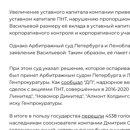
Увеличение уставного капитала компании прив
уставном капитале ПНТ, нарушению пропорцион
Васильевой размеру её вклада в уставный капит
корпоративного контроля и корпоративного учас
Однако Арбитражный суд Петербурга и Леноблас
заявление Васильевой. Таким образом, её пакет 
При этом суд указал: решение, которое оспарива
был принят Арбитражным судом Петербурга и Ле
Генпрокуратуры. Как
сообщал
"ДП", надзорное в
сделок с акциями ПНТ, совершённых в 2016-2020
Лимитед", "Новомор Димитед", "Алмонт Холдинг
иску Генпрокуратуры.
В итоге в пользу государства
перешли
4538 голо
наследникам сооснователя компании Дмитрия Ски
голосующих акций, которые ранее были аннули