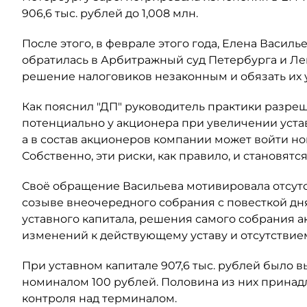
906,6 тыс. рублей до 1,008 млн.
После этого, в феврале этого года, Елена Васил
обратилась в Арбитражный суд Петербурга и Ле
решение налоговиков незаконным и обязать их
Как пояснил "ДП" руководитель практики разре
потенциально у акционера при увеличении уста
а в состав акционеров компании может войти н
Собственно, эти риски, как правило, и становят
Своё обращение Васильева мотивировала отсут
созыве внеочередного собрания с повесткой дн
уставного капитала, решения самого собрания а
изменений к действующему уставу и отсутствием
При уставном капитале 907,6 тыс. рублей было
номиналом 100 рублей. Половина из них принадл
контроля над терминалом.