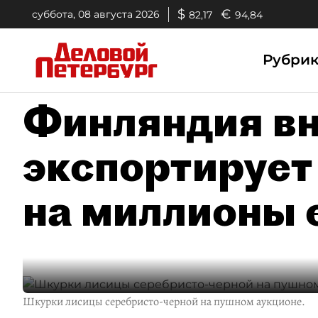
$
€
суббота, 08 августа 2026
82,17
94,84
Рубри
Финляндия в
экспортирует
на миллионы 
Шкурки лисицы серебристо-черной на пушном аукционе.