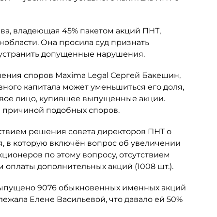
ьева, владеющая 45% пакетом акций ПНТ,
нобласти. Она просила суд признать
 устранить допущенные нарушения.
шения споров Maxima Legal Сергей Бакешин,
вного капитала может уменьшиться его доля,
овое лицо, купившее выпущенные акции.
ся причиной подобных споров.
ствием решения совета директоров ПНТ о
я, в которую включён вопрос об увеличении
кционеров по этому вопросу, отсутствием
 оплаты дополнительных акций (1008 шт.).
 выпущено 9076 обыкновенных именных акций
ежала Елене Васильевой, что давало ей 50%