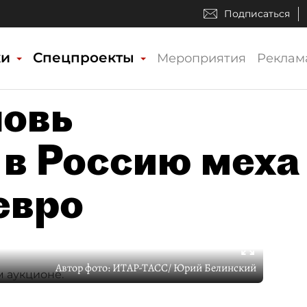
Подписаться
ки
Спецпроекты
Мероприятия
Реклам
новь
 в Россию меха
евро
Автор фото:
ИТАР-ТАСС/ Юрий Белинский