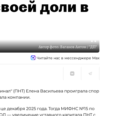
воей доли в
Автор фото:
Ваганов Антон / "ДП"
Читайте нас в мессенджере Max
нал" (ПНТ) Елена Васильева проиграла спор
ала компании.
це декабря 2025 года. Тогда МИФНС №15 по
ЮЛ — увеличение уставного капитала ПНТ с