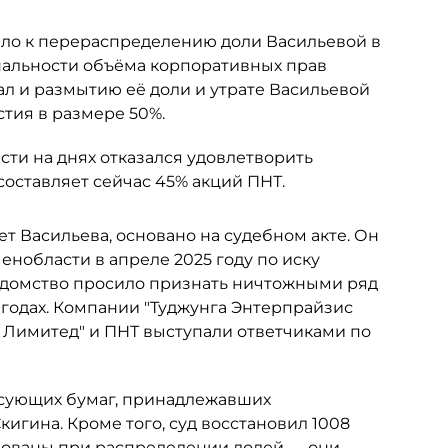
ело к перераспределению доли Васильевой в
альности объёма корпоративных прав
ал и размытию её доли и утрате Васильевой
тия в размере 50%.
ти на днях отказался удовлетворить
составляет сейчас 45% акций ПНТ.
ет Васильева, основано на судебном акте. Он
нобласти в апреле 2025 году по иску
едомство просило признать ничтожными ряд
 годах. Компании "Туджунга Энтерпрайзис
с Лимитед" и ПНТ выступали ответчиками по
сующих бумаг, принадлежавших
гина. Кроме того, суд восстановил 1008
рованы при распределении долей — они