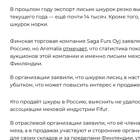
В прошлом году экспорт лисьих шкурок резко вырос
текущего года — ещё почти 14 тысяч. Кроме того
шкурок норки.
Финская торговая компания Saga Furs Oyj заявл
Россию, но Animalia
отмечает
, что статистика по
аукционов этой компании и именно лисьим мехо
Финляндии.
В организации заявили, что шкурки лисиц в на
убытком, что может повысить интерес к продаже
Кто продаёт шкуры в Россию, выяснить не удалос
ассоциации меховой индустрии Fifur.
В отраслевой организации заявили, что её чле
меха, а в продажах участвуют и сторонние орга
для своих складов и за пределами Финляндии,
у