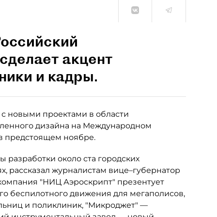
Российский
сделает акцент
ники и кадры.
2 с новыми проектами в области
шленного дизайна на Международном
в предстоящем ноябре.
ы разработки около ста городских
ях, рассказал журналистам вице–губернатор
, компания "НИЦ Аэроскрипт" презентует
го беспилотного движения для мегаполисов,
льниц и поликлиник, "Микроджет" —
кий инструментальный завод — новый