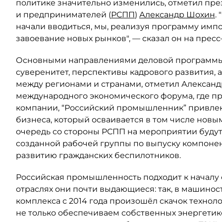
политике значительно изменились, отметил пр
и предпринимателей (
РСПП
)
Александр Шохин
.
начали вводиться, мы, реализуя программу имп
завоевание новых рынков", — сказал он на прес
Основными направлениями деловой программы 
суверенитет, перспективы кадрового развития,
между регионами и странами, отметил Александр
международного экономического форума, где п
компании, “Российский промышленник” привлека
бизнеса, который осваивается в том числе новым
очередь со стороны РСПП на мероприятии будут
созданной рабочей группы по выпуску компонен
развитию гражданских беспилотников.
Российская промышленность подходит к началу 
отраслях они почти выдающиеся: так, в машино
комплекса с 2014 года произошёл скачок техноло
не только обеспечиваем собственных энергетико