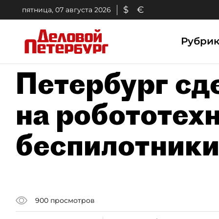
$
€
пятница, 07 августа 2026
Рубри
Петербург сд
на робототехн
беспилотники
900
просмотров