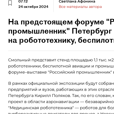
07:12
Светлана Афонина
24 октября 2024
Все материалы автора
На предстоящем форуме "
промышленник" Петербург 
на робототехнику, беспилот
Смольный представит стенд площадью 1,1 тыс. м
робототехники, беспилотной авиации и промы
форуме–выставке "Российский промышленник" 
В рамках официальной экспозиции будут собран
предприятий и вузов, работающих в этих отрасл
Петербурга Кирилл Поляков. Так, по его словам
проект в области аэронавигации — безаварийно
"Медицинская робототехника" — роботов для бо
турбореактивные двигатели для дронов, а Невс