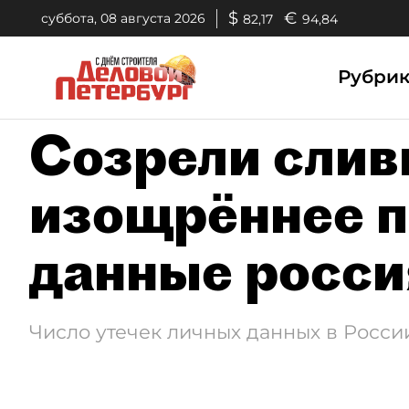
$
€
суббота, 08 августа 2026
82,17
94,84
Рубри
Созрели слив
изощрённее п
данные росси
Число утечек личных данных в России