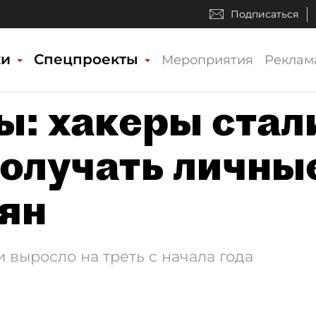
Подписаться
ки
Спецпроекты
Мероприятия
Реклам
ы: хакеры стал
олучать личны
ян
 выросло на треть с начала года