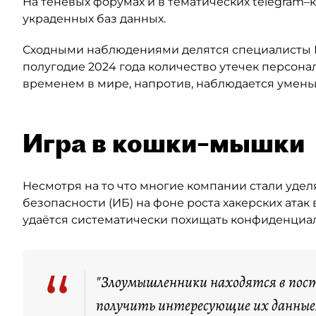
На теневых форумах и в тематических telegram–к
украденных баз данных.
Сходными наблюдениями делятся специалисты ГК
полугодие 2024 года количество утечек персонал
временем в мире, напротив, наблюдается уменьш
Игра в кошки–мышки
Несмотря на то что многие компании стали уд
безопасности (ИБ) на фоне роста хакерских ата
удаётся систематически похищать конфиденци
“
"Злоумышленники находятся в пос
получить интересующие их данные