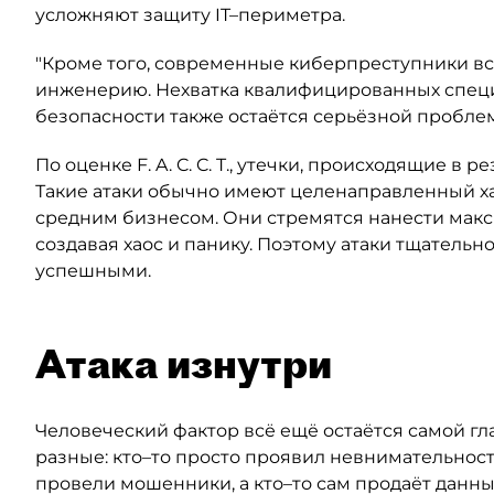
усложняют защиту IT–периметра.
"Кроме того, современные киберпреступники в
инженерию. Нехватка квалифицированных спец
безопасности также остаётся серьёзной проблем
По оценке F. A. C. C. T., утечки, происходящие в 
Такие атаки обычно имеют целенаправленный ха
средним бизнесом. Они стремятся нанести ма
создавая хаос и панику. Поэтому атаки тщательн
успешными.
Атака изнутри
Человеческий фактор всё ещё остаётся самой гл
разные: кто–то просто проявил невнимательност
провели мошенники, а кто–то сам продаёт данны