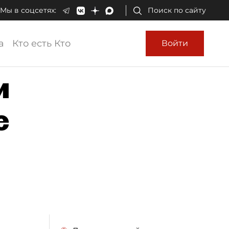
Мы в соцсетях:
Поиск по сайту
а
Кто есть Кто
Войти
и
е