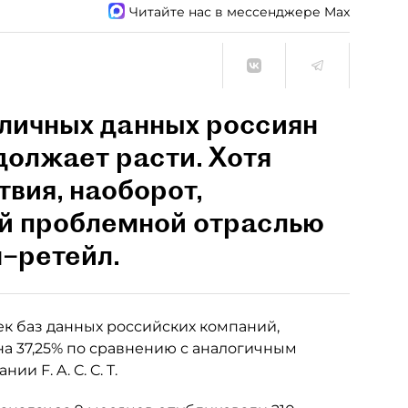
Читайте нас в мессенджере Max
 личных данных россиян
должает расти. Хотя
вия, наоборот,
ой проблемной отраслью
н–ретейл.
ек баз данных российских компаний,
а 37,25% по сравнению с аналогичным
и F. A. C. C. T.