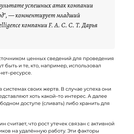
езультате успешных атак компании
од", — комментирует младший
ligence компании F. A. С. С. T. Дарья
источником ценных сведений для проведения
т быть и те, кто, например, использовал
нет–ресурсе.
 системах своих жертв. В случае успеха они
едставляют хоть какой–то интерес. А далее
ободном доступе (сливать) либо хранить для
н считает, что рост утечек связан с активной
ков на удалённую работу. Эти факторы