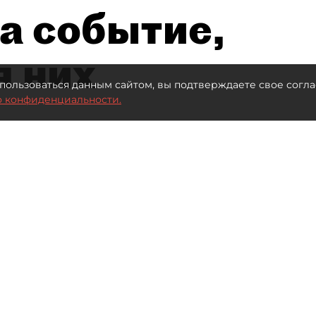
а событие,
я них
пользоваться данным сайтом, вы подтверждаете свое согла
о конфиденциальности.
Автор фото:
Максим Змеев
Читайте нас в мессенджере Max
обогатился во многих
привлекателен как для
и для бизнеса из