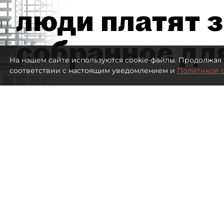
люди платят з
собранное дл
На нашем сайте используются cookie-файлы. Продолжая 
соответствии с настоящим уведомлением и
Политикой 
3504
просмотров
15:51
dp.ru
04 августа 2026
Все материалы автора
Летний календарь событий 
регионах. Сегмент сегодня 
культурных институтов, так 