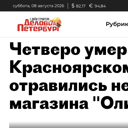
$
€
суббота, 08 августа 2026
82,17
94,84
Рубри
Четверо умер
Красноярском
отравились не
магазина "Ол