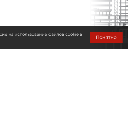
сие на использование файлов cookie в
Понятно
Лента новостей
Только бизнес новости
13:59
Прогулочный теплоход столкнулся с
катером на Малой Невке в Петербурге
13:30
До шести человек выросло число
пострадавших от удара БПЛА по
Ильскому НПЗ