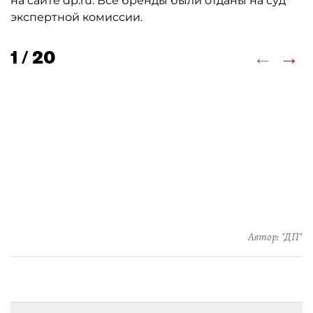
на сайте dp.ru. Все бренды были отданы на суд
экспертной комиссии.
←
→
1 / 20
Автор: "ДП"