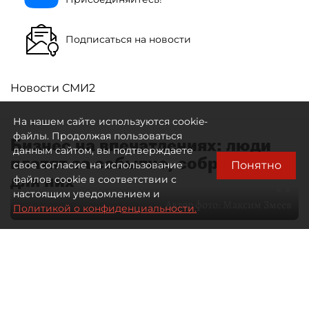
Подписаться на новости
Новости СМИ2
На нашем сайте используются cookie-
файлы. Продолжая пользоваться
Бизнес на впечатлениях: люди
данным сайтом, вы подтверждаете
платят за событие, собранное
Понятно
свое согласие на использование
для них
файлов cookie в соответствии с
настоящим уведомлением и
Автор фото:
Максим Змеев
Политикой о конфиденциальности.
04 августа 2026
15:51
2368
Читайте нас в мессенджере Max
dp.ru
Все материалы автора