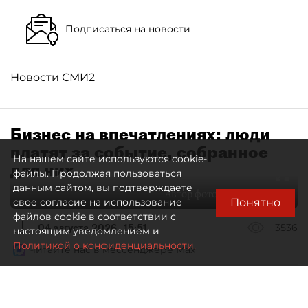
Подписаться на новости
Новости СМИ2
Бизнес на впечатлениях: люди
платят за событие, собранное
На нашем сайте используются cookie-
для них
файлы. Продолжая пользоваться
данным сайтом, вы подтверждаете
Автор фото:
Максим Змеев
Понятно
свое согласие на использование
файлов cookie в соответствии с
04 августа 2026
15:51
3536
настоящим уведомлением и
Политикой о конфиденциальности.
Читайте нас в мессенджере Max
dp.ru
Все материалы автора