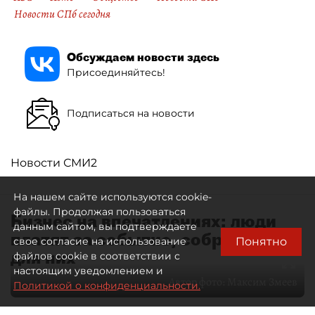
Новости СПб сегодня
Обсуждаем новости здесь
Присоединяйтесь!
Подписаться на новости
Новости СМИ2
На нашем сайте используются cookie-
файлы. Продолжая пользоваться
Бизнес на впечатлениях: люди
данным сайтом, вы подтверждаете
платят за событие, собранное
Понятно
свое согласие на использование
для них
файлов cookie в соответствии с
настоящим уведомлением и
Автор фото:
Максим Змеев
Политикой о конфиденциальности.