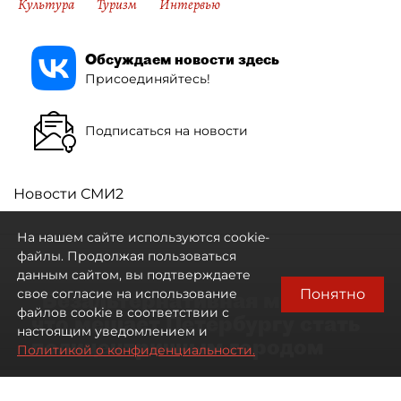
Культура
Туризм
Интервью
Обсуждаем новости здесь
Присоединяйтесь!
Подписаться на новости
Новости СМИ2
На нашем сайте используются cookie-
файлы. Продолжая пользоваться
данным сайтом, вы подтверждаете
Понятно
свое согласие на использование
"Безальтернативная модель":
файлов cookie в соответствии с
что мешает Петербургу стать
настоящим уведомлением и
полицентричным городом
Политикой о конфиденциальности.
Районы массовой застройки в