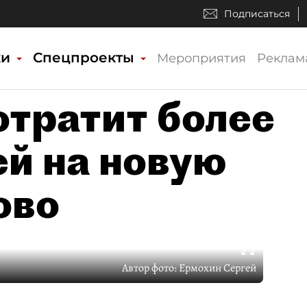
Подписаться
ки
Спецпроекты
Мероприятия
Реклам
отратит более
ей на новую
ово
Автор фото:
Ермохин Сергей