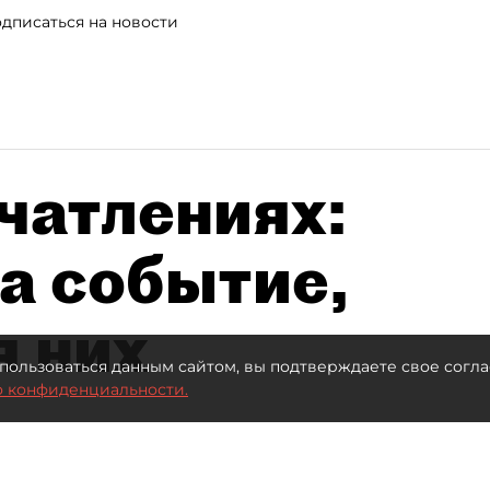
дписаться на новости
чатлениях:
а событие,
я них
пользоваться данным сайтом, вы подтверждаете свое согла
о конфиденциальности.
Автор фото:
Максим Змеев