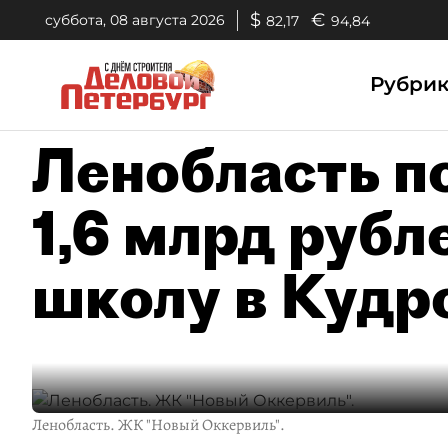
$
€
суббота, 08 августа 2026
82,17
94,84
Рубри
Ленобласть п
1,6 млрд рубл
школу в Кудр
Ленобласть. ЖК "Новый Оккервиль".