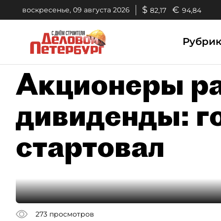
$
€
воскресенье, 09 августа 2026
82,17
94,84
Рубри
Акционеры р
дивиденды: г
стартовал
273
просмотров