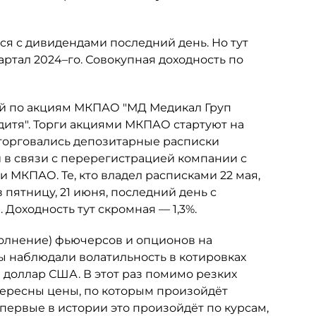
ся с дивидендами последний день. Но тут
квартал 2024–го. Совокупная доходность по
кой по акциям МКПАО "МД Медикал Груп
дитя". Торги акциями МКПАО стартуют на
я торговались депозитарные расписки
в связи с перерегистрацией компании с
 МКПАО. Те, кто владел расписками 22 мая,
в пятницу, 21 июня, последний день с
Доходность тут скромная — 1,3%.
полнение) фьючерсов и опционов на
ы наблюдали волатильность в котировках
а доллар США. В этот раз помимо резких
тересны цены, по которым произойдёт
первые в истории это произойдёт по курсам,