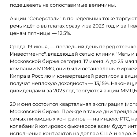
подешеветь на сопоставимые величины.
Акции "Северстали" в понедельник тоже торгуют
речь идёт о выплатах сразу и за 2023 год, и за I 
ценам пятницы — 12,5%.
Среда, 19 июня, — последний день перед отсеч
Инвестментс", владеющей сетью клиник "Мать и 
Московской бирже сегодня, 17 июня. А до 25 ма
компании MDMG, они были остановлены биржей 
Кипра в Россию и конвертацией расписок в акции
получат неплохую доходность — 13,15%. Наконец, 
дивидендами за 2023 год торгуются акции ММЦБ. 
20 июня состоится квартальная экспирация (ис
Московской бирже. Прежде в такие дни трейдер
самых ликвидных контрактов — на индекс РТС, н
колебаний котировок фьючерсов всем будут ин
исполнение контрактов на доллар США и евро. В