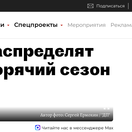
Подписаться
ки
Спецпроекты
Мероприятия
Реклам
аспределят
орячий сезон
Автор фото:
Сергей Ермохин / "ДП"
Читайте нас в мессенджере Max