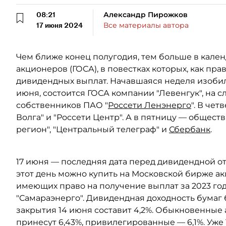
08:21
Александр Пирожков
17 июня 2024
Все материалы автора
Чем ближе конец полугодия, тем больше в кале
акционеров (ГОСА), в повестках которых, как пра
дивидендных выплат. Начавшаяся неделя изобил
июня, состоится ГОСА компании "Левенгук", на 
собственников ПАО "
Россети Ленэнерго
". В че
Волга" и "Россети Центр". А в пятницу — обществ 
регион", "Центральный телеграф" и
Сбербанк
.
17 июня — последняя дата перед дивидендной отс
этот день можно купить на Московской бирже ак
имеющих право на получение выплат за 2023 год.
"Самараэнерго". Дивидендная доходность бумаг 
закрытия 14 июня составит 4,2%. Обыкновенные
принесут 6,43%, привилегированные — 6,1%. Уж