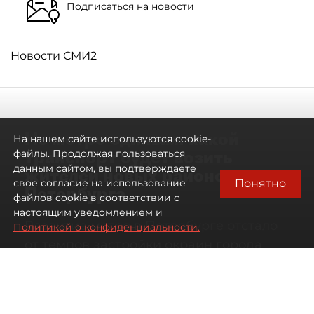
Подписаться на новости
Новости СМИ2
Не метро единым: какой
На нашем сайте используются cookie-
транспорт будет возить
файлы. Продолжая пользоваться
данным сайтом, вы подтверждаете
жителей новых районов
Понятно
свое согласие на использование
Петербурга
файлов cookie в соответствии с
настоящим уведомлением и
Развитие метро в Петербурге отстало
Политикой о конфиденциальности.
от темпов застройки окраин города
07 августа 2026
00:44
1760
Читайте нас в мессенджере Max