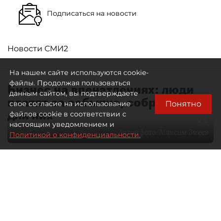
Подписаться на новости
Новости СМИ2
На нашем сайте используются cookie-
файлы. Продолжая пользоваться
Бизнес на впечатлениях: люди
данным сайтом, вы подтверждаете
платят за событие, собранное
Понятно
свое согласие на использование
для них
файлов cookie в соответствии с
настоящим уведомлением и
Автор фото:
Максим Змеев
Политикой о конфиденциальности.
04 августа 2026
15:51
3170
Читайте нас в мессенджере Max
dp.ru
Все материалы автора