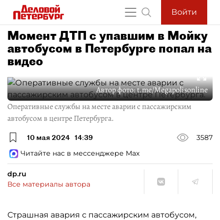
Войти
Момент ДТП с упавшим в Мойку
автобусом в Петербурге попал на
видео
Автор фото:
t.me/Megapolisonline
Оперативные службы на месте аварии с пассажирским
автобусом в центре Петербурга.
10 мая 2024
14:39
3587
Читайте нас в мессенджере Max
dp.ru
Все материалы автора
Страшная авария с пассажирским автобусом,