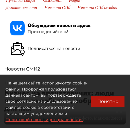
Судебные споры
Компании
Нефть
Деловые новости
Новости СПб
Новости СПб сегодня
Обсуждаем новости здесь
Присоединяйтесь!
Подписаться на новости
Новости СМИ2
На нашем сайте используются cookie-
файлы. Продолжая пользоваться
Бизнес на впечатлениях: люди
данным сайтом, вы подтверждаете
платят за событие, собранное
Понятно
свое согласие на использование
для них
файлов cookie в соответствии с
настоящим уведомлением и
Автор фото:
Максим Змеев
Политикой о конфиденциальности.