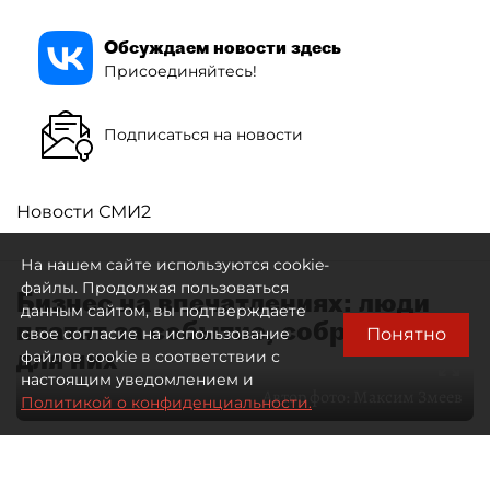
Обсуждаем новости здесь
Присоединяйтесь!
Подписаться на новости
Новости СМИ2
На нашем сайте используются cookie-
файлы. Продолжая пользоваться
Бизнес на впечатлениях: люди
данным сайтом, вы подтверждаете
платят за событие, собранное
Понятно
свое согласие на использование
для них
файлов cookie в соответствии с
настоящим уведомлением и
Автор фото:
Максим Змеев
Политикой о конфиденциальности.
04 августа 2026
15:51
4679
Читайте нас в мессенджере Max