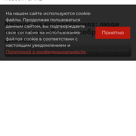
На нашем сайте используются cookie-
файлы. Продолжая пользоваться
Бизнес на впечатлениях: люди
данным сайтом, вы подтверждаете
платят за событие, собранное
Понятно
свое согласие на использование
для них
файлов cookie в соответствии с
настоящим уведомлением и
Автор фото:
Максим Змеев
Политикой о конфиденциальности.
04 августа 2026
15:51
2916
Читайте нас в мессенджере Max
dp.ru
Все материалы автора
Летний календарь событий
обогатился во многих регионах.
Сегмент сегодня привлекателен как
для культурных институтов, так и для