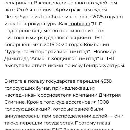
оспаривает Васильева, основано на судебном
акте. Он был принят Арбитражным судом
Петербурга и Ленобласти в апреле 2025 году по
иску Генпрокуратуры. Как
сообщал
"ДП",
надзорное ведомство просило признать
ничтожными ряд сделок с акциями ПНТ,
совершённых в 2016-2020 годах. Компании
"Туджунга Энтерпрайзис Лимитед", "Новомор
Димитед", "Алмонт Холдингс Лимитед" и ПНТ
выступали ответчиками по иску Генпрокуратуры.
В итоге в пользу государства
перешли
4538
голосующих бумаг, принадлежавших
наследникам сооснователя компании Дмитрия
Скигина. Кроме того, суд восстановил 1008
голосующих акций, которые ранее были
аннулированы при распределении долей — они
также перешли государству. Поэтому глава
совета директоров ПНТ Васильева потеряла