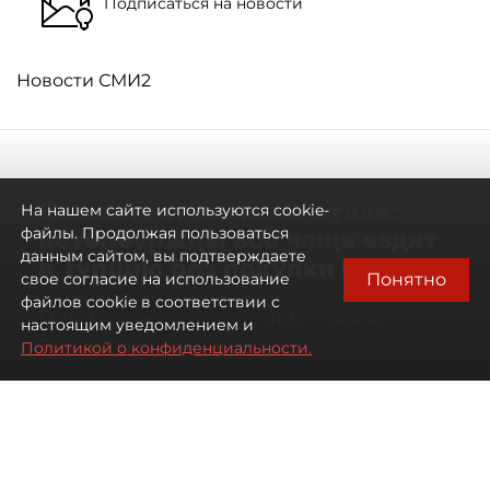
Подписаться на новости
Новости СМИ2
Самостоятельными стали:
На нашем сайте используются cookie-
петербуржцы всё чаще ездят
файлы. Продолжая пользоваться
данным сайтом, вы подтверждаете
в Турцию без покупки туров
Понятно
свое согласие на использование
файлов cookie в соответствии с
Петербуржцы стали чаще отдыхать в
настоящим уведомлением и
Турции без покупки туров
Политикой о конфиденциальности.
08 августа 2026
00:05
2109
Читайте нас в мессенджере Max