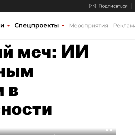
Подписаться
ки
Спецпроекты
Мероприятия
Реклам
й меч: ИИ
жным
 в
сности