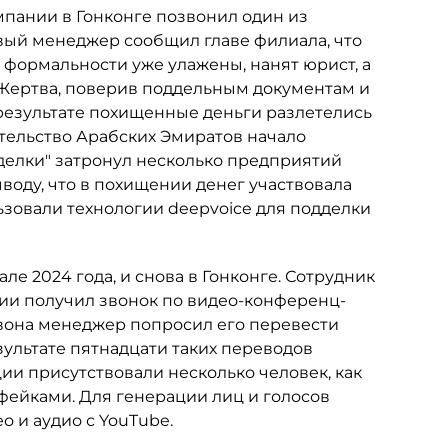
мпании в Гонконге позвонил один из
вый менеджер сообщил главе филиала, что
е формальности уже улажены, нанят юрист, а
 Жертва, поверив поддельным документам и
 результате похищенные деньги разлетелись
ительство Арабских Эмиратов начало
сделки" затронул несколько предприятий
воду, что в похищении денег участвовала
льзовали технологии deepvoice для подделки
е 2024 года, и снова в Гонконге. Сотрудник
ии получил звонок по видео-конференц-
звона менеджер попросил его перевести
зультате пятнадцати таких переводов
ии присутствовали несколько человек, как
пфейками. Для генерации лиц и голосов
 и аудио с YouTube.