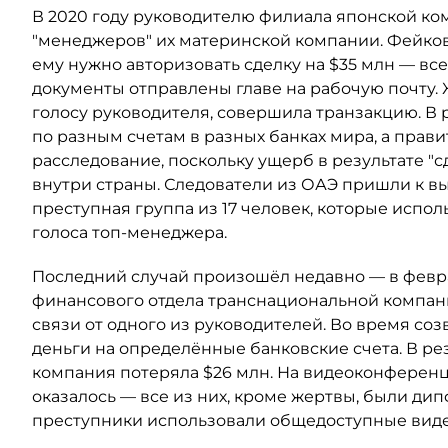
В 2020 году руководителю филиала японской ко
"менеджеров" их материнской компании. Фейко
ему нужно авторизовать сделку на $35 млн — вс
документы отправлены главе на рабочую почту.
голосу руководителя, совершила транзакцию. В
по разным счетам в разных банках мира, а прав
расследование, поскольку ущерб в результате "
внутри страны. Следователи из ОАЭ пришли к вы
преступная группа из 17 человек, которые испо
голоса топ-менеджера.
Последний случай произошёл недавно — в феврал
финансового отдела транснациональной компан
связи от одного из руководителей. Во время со
деньги на определённые банковские счета. В ре
компания потеряла $26 млн. На видеоконференц
оказалось — все из них, кроме жертвы, были ди
преступники использовали общедоступные видео