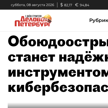
$
€
суббота, 08 августа 2026
82,17
94,84
Рубри
Обоюдоостры
станет надё
инструментом
кибербезопа