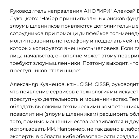
Руководитель направления АНО "ИРИ" Алексей Б
Лукацкого: "Набор принципиальных рисков фунд
злоумышленников появляются дополнительные 
сотрудников при помощи дипфейков топ-менед
могли позвонить по телефону и подделать чей-то
которых копируется внешность человека. Если 
лица начальства, он вполне может этому поверит
требуют злоумышленники. Поэтому выходит, что 
преступников стали шире".
Александр Кузнецов, к.т.н., CISM, CISSP, руковод
что появление сервисов с технологиями искусст
преступную деятельность и мошенничество. Те
обладать высокими техническими компетенциями,
позволит им (злоумышленникам) расширить обла
того, помимо мошенничества развиваются и дру
использовать ИИ. Например, не так давно в ла
эксперты в области кибербезопасности создали